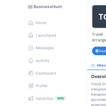
BusinessHunt
T
Home
Travel
Launchpad
Arrang
Messages
Visi
Activity
Abou
Dashboard
Overv
Travel 
Profile
специал
Канарск
Advertise
NEW
русскоя
аудитори