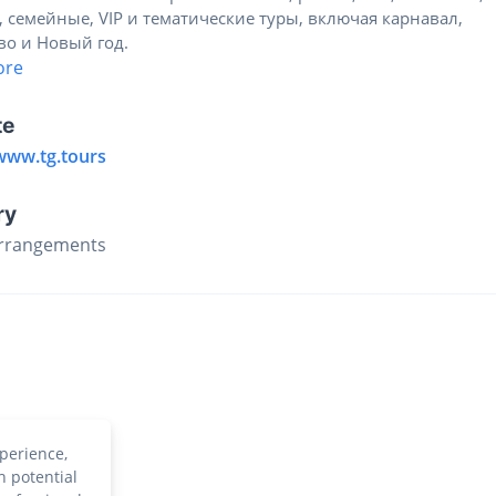
, семейные, VIP и тематические туры, включая карнавал,
во и Новый год.
ore
te
/www.tg.tours
ry
Arrangements
perience,
h potential