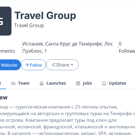
Travel Group
G
Travel Group
Испания, Санта Крус де Тенерифе, Лос
0
·
·
ements
Пуэблос, 1
Follow
Share
t Website
Follow
t
Team
Launches
Jobs
Updates
iew
Group — туристическая компания с 25-летним опытом,
изирующаяся на авторских и групповых турах на Тенерифе 
ие острова. Компания предлагает туры под ключ для
зычной, испанской, французской, итальянской и англоязыч
и. В каталоге — гастрономические, релакс, SPA, активные,